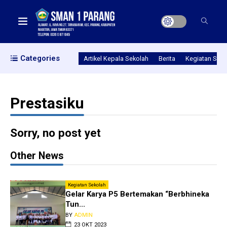
Categories
Artikel Kepala Sekolah
Berita
Kegiatan Seko
Prestasiku
Sorry, no post yet
Other News
Kegiatan Sekolah
Gelar Karya P5 Bertemakan “Berbhineka
Tun...
BY
ADMIN
23 OKT 2023